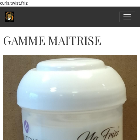
curls,twist,friz
GAMME MAITRISE