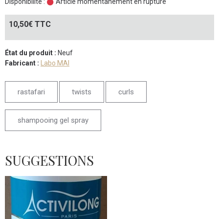
Disponibilité :
Article momentanément en rupture
10,50€ TTC
État du produit :
Neuf
Fabricant :
Labo MAI
rastafari
twists
curls
shampooing gel spray
SUGGESTIONS