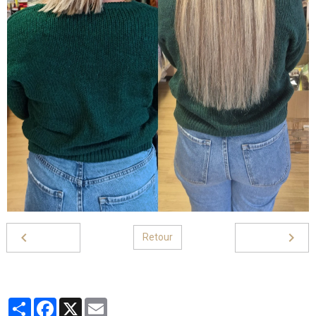
Retour
Partager
Facebook
X
Email