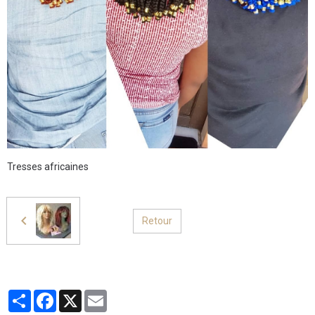
Tresses africaines
Retour
Partager
Facebook
X
Email