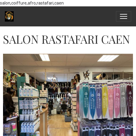
salon,coiffure,afro,rastafari,caen
SALON RASTAFARI CAEN