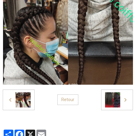
Retour
Partager
Facebook
X
Email