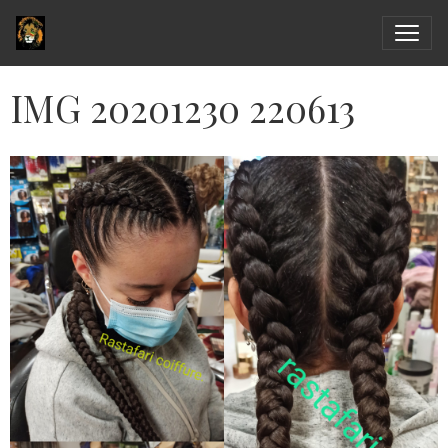
IMG 20201230 220613