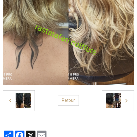
Retour
Partager
Facebook
X
Email