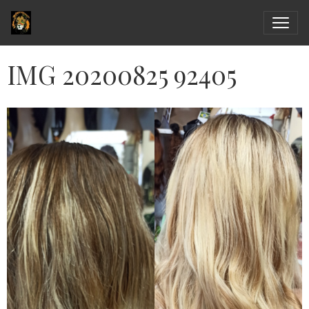
IMG 20200825 92405